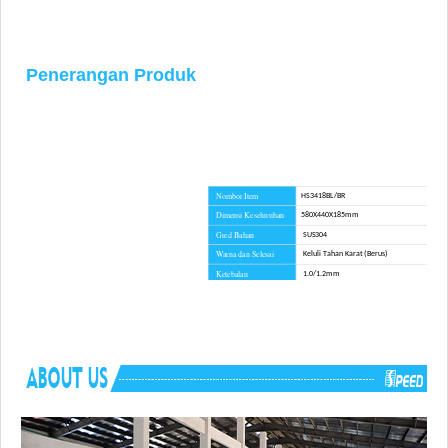
Penerangan Produk
Nombor Item
HS3418BL/BR
Dimensi Keseluruhan
580X440X185mm
Gred Bahan
SUS304
Warna dan Selesai
Keluli Tahan Karat (Berus)
Ketebalan
1.0/1.2mm
Kaedah Pemasangan
Undermount
Masa Utama
45 hari
Kelebihan
TIADA duti anti lambakan
Perkakasan pemasangan, templat Potongan, p
Termasuk komponen
paip longkang, papan pemotong untuk piliha