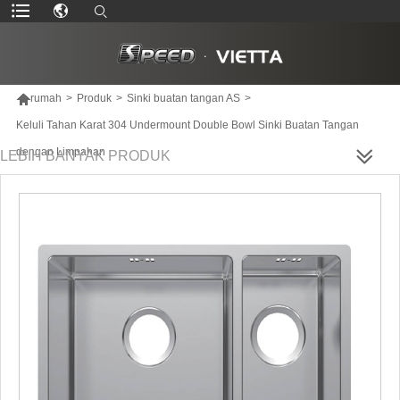

rumah
>
Produk
>
Sinki buatan tangan AS
>
Keluli Tahan Karat 304 Undermount Double Bowl Sinki Buatan Tangan
dengan Limpahan
LEBIH BANYAK PRODUK