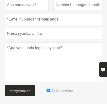

Dasar privasi
Menyerahkan