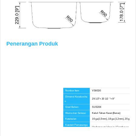
Penerangan Produk
Nombor Item
VS6030
Dimensi Keseluruha
29 1/2"× 20 1/2 "× 9"
n
Gred Bahan
SUS304
Warna dan Selesai
Keluli Tahan Karat (Berus)
Ketebalan
16 ga(1.5mm), 18 ga (1.2mm), 20 ga(1.
Kaedah Pemasanga
Undermount / drop in / Farmhouse-Apron
n
Jejari Sudut
Sudut Besar