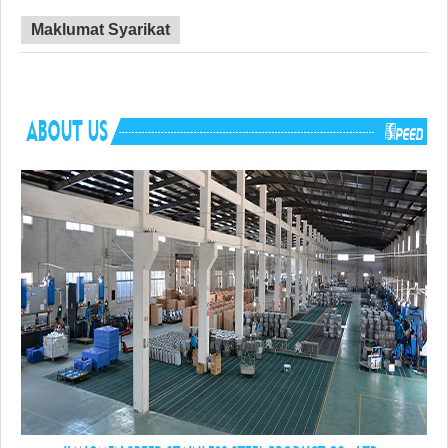
Sijil
CE, CUPC, WATERMARK
Maklumat Syarikat
Masa Utama
45 hari
Kelebihan
TIADA duti anti-lambakan
Perkakasan pemasangan, templat Potonga
Termasuk komponen
penggelek, paip longkang, papan pemoton