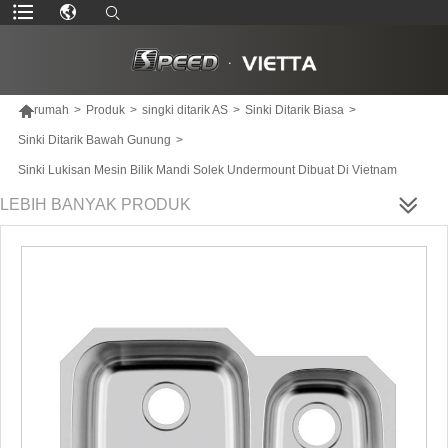

rumah
>
Produk
>
singki ditarik AS
>
Sinki Ditarik Biasa
>
Sinki Ditarik Bawah Gunung
>
Sinki Lukisan Mesin Bilik Mandi Solek Undermount Dibuat Di Vietnam
LEBIH BANYAK PRODUK