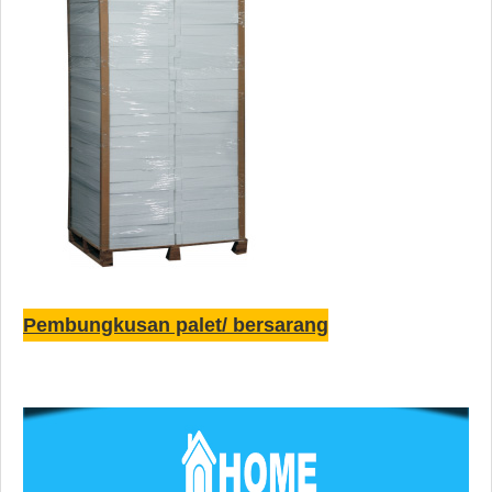
Pembungkusan palet/ bersarang