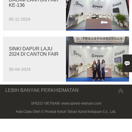
KE-136
05-11-2024
SINKI DAPUR LAJU
2024 DI CANTON FAIR

30-04-2024
LEBIH BANYAK PERKHIDMATAN
SPEED VIETNAM: www.speed-vietnam.com
Hak Cipta Oleh © Produk Keluli Tahan Karat Kelajuan Co., Ltd.