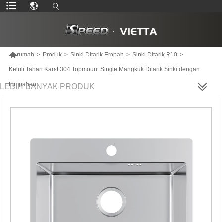

rumah
>
Produk
>
Sinki Ditarik Eropah
>
Sinki Ditarik R10
>
Keluli Tahan Karat 304 Topmount Single Mangkuk Ditarik Sinki dengan
Limpahan
LEBIH BANYAK PRODUK