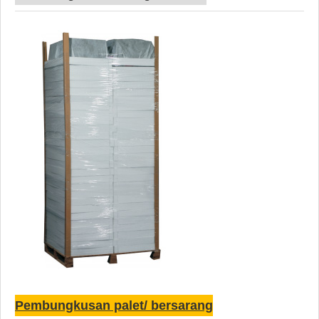
Pembungkusan palet/ bersarang