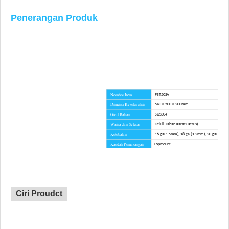
Penerangan Produk
Nombor Item
PST50SA
Dimensi Keseluruhan
540 × 500 × 200mm
Gred Bahan
SUS304
Warna dan Selesai
Keluli Tahan Karat (Berus)
Ketebalan
16 ga(1.5mm), 18 ga (1.2mm), 20 ga(1.0m
Kaedah Pemasangan
Topmount
Jejari Sudut
R1
Sijil
CE, CSA, CUPC, WATERMARK
Masa Utama
45 hari
Kelebihan
TIADA duti anti lambakan
Ciri Proudct
Perkakasan pemasangan, templat Potongan, p
Termasuk komponen
paip longkang, papan pemotong untuk piliha