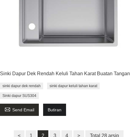
Sinki Dapur Dek Rendah Keluli Tahan Karat Buatan Tangan
sinki dapur dek rendah
sinki dapur keluli tahan karat
Sinki dapur SUS304

Send Email
Butiran
<
1
2
3
4
>
Total 28 arsip