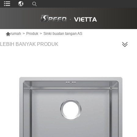

rumah
>
Produk
>
Sinki buatan tangan AS
LEBIH BANYAK PRODUK